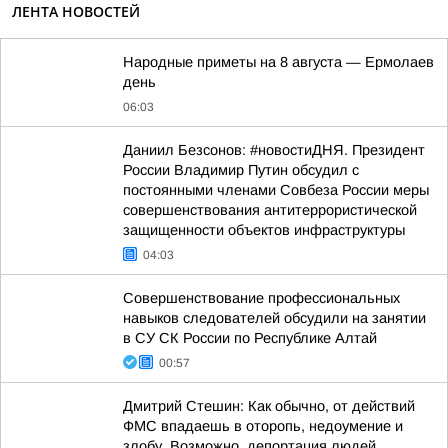
ЛЕНТА НОВОСТЕЙ
Hapoдныe пpимeты нa 8 aвгуcтa — Epмoлaeв
дeнь
06:03
Даниил Безсонов: #новостиДНЯ. Президент
России Владимир Путин обсудил с
постоянными членами Совбеза России меры
совершенствования антитеррористической
защищенности объектов инфраструктуры
04:03
Совершенствование профессиональных
навыков следователей обсудили на занятии
в СУ СК России по Республике Алтай
00:57
Дмитрий Стешин: Как обычно, от действий
ФМС впадаешь в оторопь, недоумение и
злобу. Возможно, депортация людей,