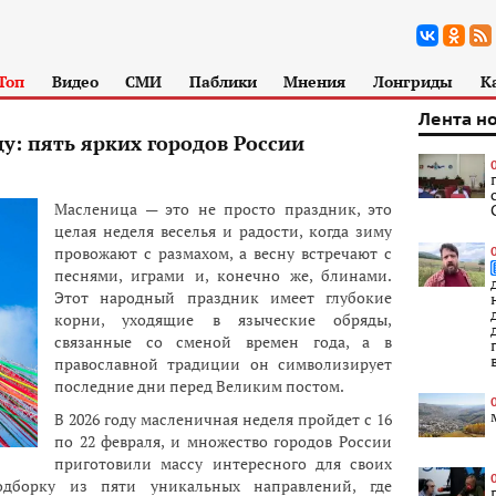
Топ
Видео
СМИ
Паблики
Мнения
Лонгриды
К
Лента н
у: пять ярких городов России
Масленица — это не просто праздник, это
целая неделя веселья и радости, когда зиму
провожают с размахом, а весну встречают с
песнями, играми и, конечно же, блинами.
Этот народный праздник имеет глубокие
корни, уходящие в языческие обряды,
связанные со сменой времен года, а в
православной традиции он символизирует
последние дни перед Великим постом.
В 2026 году масленичная неделя пройдет с 16
по 22 февраля, и множество городов России
приготовили массу интересного для своих
дборку из пяти уникальных направлений, где