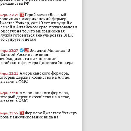
гражданства РФ
Герой мема «Веселый
Вчера, 23:31
молочник», американский фермер
Джастас Уолкер, уже 10 лет живущий с
семьей в Алтайском крае, пожаловался в
соцсетях на то, что миграционная
служба готовиться аннулировать ВНЖ
его супруге и детям
Виталий Милонов: В
Вчера, 23:27
«Единой России» не видят
необходимости в депортации
алтайского фермера Джастаса Уолкера
Американского фермера,
Вчера, 22:21
который держит хозяйство на Алтае,
вызвали в ФМС
Американского фермера,
Вчера, 22:10
который держит хозяйство на Алтае,
вызвали в ФМС
Фермеру Джастасу Уолкеру
Вчера, 21:55
грозит аннулирование вида на
жительство в России Американцу
Джастасу Уолкеру, известному герою
мема "Весёлый молочник" (видео 1),