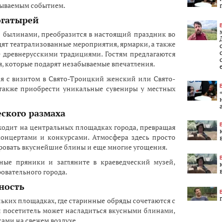
бываемым событием.
огатырей
 былинами, преобразится в настоящий праздник во
дят театрализованные мероприятия, ярмарки, а также
 древнерусскими традициями. Гостям предлагаются
я, которые подарят незабываемые впечатления.
я с визитом в Свято-Троицкий женский или Свято-
также приобрести уникальные сувениры у местных
ского размаха
одит на центральных площадках города, превращая
концертами и конкурсами. Атмосфера здесь просто
тировать вкуснейшие блины и еще многие угощения.
ные пряники и загляните в краеведческий музей,
овательного города.
ность
ьких площадках, где старинные обряды сочетаются с
 посетитель может насладиться вкусными блинами,
ами на свежем воздухе.