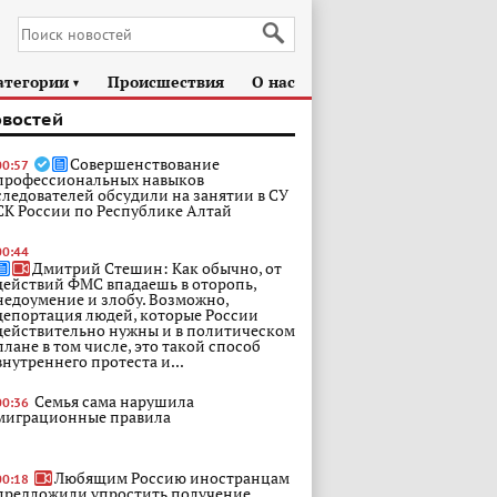
атегории
Происшествия
О нас
►
овостей
Совершенствование
00:57
профессиональных навыков
следователей обсудили на занятии в СУ
СК России по Республике Алтай
00:44
Дмитрий Стешин: Как обычно, от
действий ФМС впадаешь в оторопь,
недоумение и злобу. Возможно,
депортация людей, которые России
действительно нужны и в политическом
плане в том числе, это такой способ
внутреннего протеста и...
Семья сама нарушила
00:36
миграционные правила
Любящим Россию иностранцам
00:18
предложили упростить получение