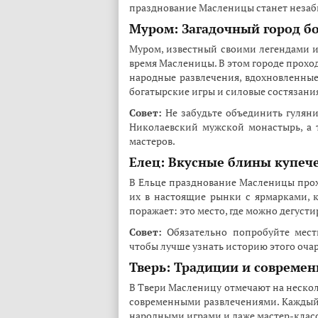
празднование Масленицы станет неза
Муром: Загадочный город б
Муром, известный своими легендами и
время Масленицы. В этом городе прохо
народные развлечения, вдохновленные
богатырские игры и силовые состязани
Совет:
Не забудьте объединить гуляни
Николаевский мужской монастырь, а 
мастеров.
Елец: Вкусные блины купече
В Ельце празднование Масленицы прох
их в настоящие рынки с ярмарками, 
поражает: это место, где можно дегус
Совет:
Обязательно попробуйте мест
чтобы лучше узнать историю этого очар
Тверь: Традиции и современ
В Твери Масленицу отмечают на нескол
современными развлечениями. Каждый
народными играми и даже мастер-класс