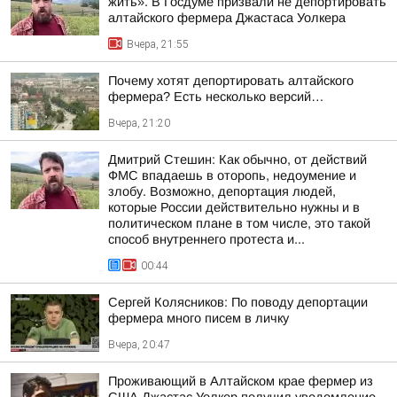
жить». В Госдуме призвали не депортировать
алтайского фермера Джастаса Уолкера
Вчера, 21:55
Почему хотят депортировать алтайского
фермера? Есть несколько версий…
Вчера, 21:20
Дмитрий Стешин: Как обычно, от действий
ФМС впадаешь в оторопь, недоумение и
злобу. Возможно, депортация людей,
которые России действительно нужны и в
политическом плане в том числе, это такой
способ внутреннего протеста и...
00:44
Сергей Колясников: По поводу депортации
фермера много писем в личку
Вчера, 20:47
Проживающий в Алтайском крае фермер из