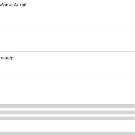
ублике Алтай
тендер