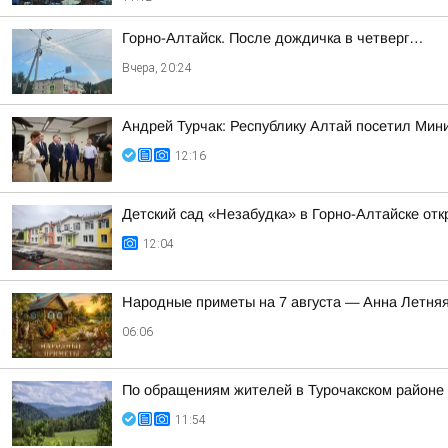
Горно-Алтайск. После дождичка в четверг…
Вчера, 20:24
Андрей Турчак: Республику Алтай посетил Мин
12:16
Детский сад «Незабудка» в Горно-Алтайске отк
12:04
Hapoдныe пpимeты нa 7 aвгуcтa — Aннa Лeтня
06:06
По обращениям жителей в Турочакском районе
11:54