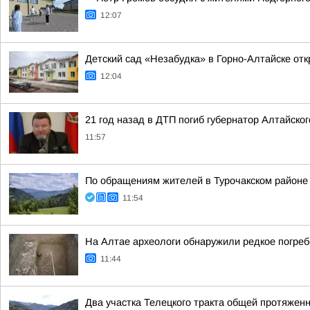
12:07
Детский сад «Незабудка» в Горно-Алтайске отк
12:04
21 год назад в ДТП погиб губернатор Алтайско
11:57
По обращениям жителей в Турочакском районе
11:54
На Алтае археологи обнаружили редкое погре
11:44
Два участка Телецкого тракта общей протяжен