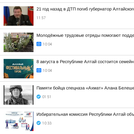
21 год назад в ДТП погиб губернатор Алтайско
11:57
Молодёжные трудовые отряды помогают поддер
10:04
8 августа в Республике Алтай состоится семе
10:04
Памяти бойца спецназа «Ахмат» Алана Белеш
01:51
Избирательная комиссия Республики Алтай объ
10:33