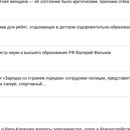
тняя женщина — её состояние было критическим: признаки отёка
ика для ребят, отдыхающих в детском оздоровительно-образоват
истр науки и высшего образования РФ Валерий Фальков
ии «Зарядка со стражем порядка» сотрудники полиции, представ
 лагере, спортивный...
 и Верх-Карагужа вопросы электричества, дорог и благоустройств