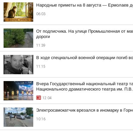
Hapoдныe пpимeты нa 8 aвгуcтa — Epмoлaeв д
06:03
От подписчика. На улице Промышленная от мага
дороги
11:39
В ходе специальной военной операции погиб в
11:15
Вчера Государственный национальный театр та
Национального драматического театра им. П.В.
12:04
Электросамокатчик врезался в иномарку в Гор
10:16