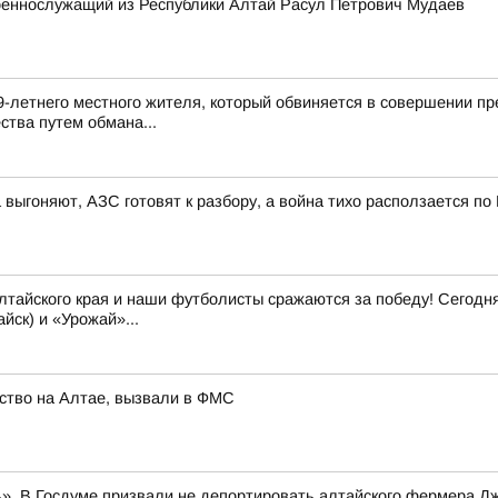
военнослужащий из Республики Алтай Расул Петрович Мудаев
9-летнего местного жителя, который обвиняется в совершении пр
ства путем обмана...
 выгоняют, АЗС готовят к разбору, а война тихо расползается по
йского края и наши футболисты сражаются за победу! Сегодня, 
йск) и «Урожай»...
ство на Алтае, вызвали в ФМС
». В Госдуме призвали не депортировать алтайского фермера Д