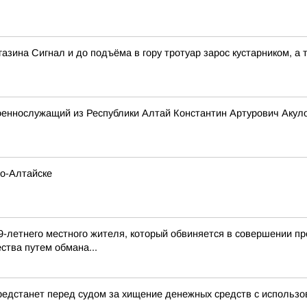
зина Сигнал и до подъёма в гору тротуар зарос кустарником, а т
оеннослужащий из Республики Алтай Константин Артурович Акул
но-Алтайске
9-летнего местного жителя, который обвиняется в совершении пр
ства путем обмана...
редстанет перед судом за хищение денежных средств с использ