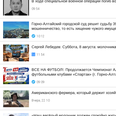
В ходе специальной военной операции погиб 
09:54
Горно-Алтайский городской суд решит судьбу 3
мошенничество, то есть хищение чужого имуще
10:12
Сергей Лебедев: Суббота, 8 августа: молочника
11:54
ВСЕ НА ФУТБОЛ!. Продолжается Чемпионат Алта
футбольными клубами «Спартак» (г. Горно-Алта
09:09
Американского фермера, который держит хозяй
Вчера, 22:10
«Наш весёлый молочник должен спокойно жить