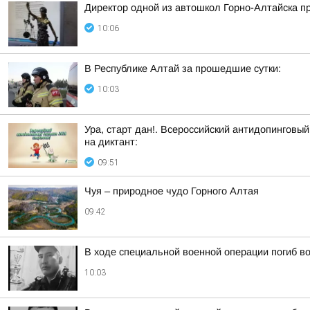
Директор одной из автошкол Горно-Алтайска п
10:06
В Республике Алтай за прошедшие сутки:
10:03
Ура, старт дан!. Всероссийский антидопинговый
на диктант:
09:51
Чуя – природное чудо Горного Алтая
09:42
В ходе специальной военной операции погиб в
10:03