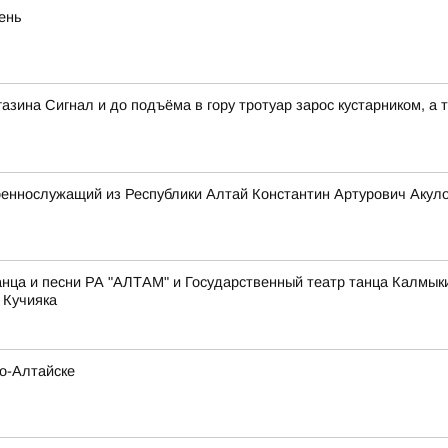
eнь
зина Сигнал и до подъёма в гору тротуар зарос кустарником, а т
оеннослужащий из Республики Алтай Константин Артурович Акул
нца и песни РА "АЛТАМ" и Государственный театр танца Калмык
 Кучияка
но-Алтайске