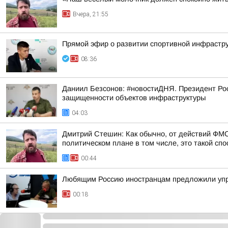
Вчера, 21:55
Прямой эфир о развитии спортивной инфрастру
08:36
Даниил Безсонов: #новостиДНЯ. Президент Ро
защищенности объектов инфраструктуры
04:03
Дмитрий Стешин: Как обычно, от действий ФМС
политическом плане в том числе, это такой спос
00:44
Любящим Россию иностранцам предложили упр
00:18