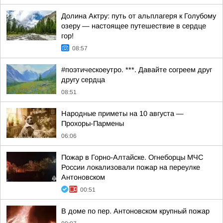
Долина Актру: путь от альплагеря к Голубому
озеру — настоящее путешествие в сердце
гор!
08:57
#поэтическоеутро. ***. Давайте согреем друг
другу сердца
08:51
Hapoдныe пpимeты нa 10 aвгуcтa —
Пpoxopы-Пapмeны
06:06
Пожар в Горно-Алтайске. Огнеборцы МЧС
России локализовали пожар на переулке
Антоновском
00:51
В доме по пер. Антоновском крупный пожар