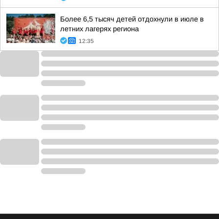
Более 6,5 тысяч детей отдохнули в июле в
летних лагерях региона
12:35