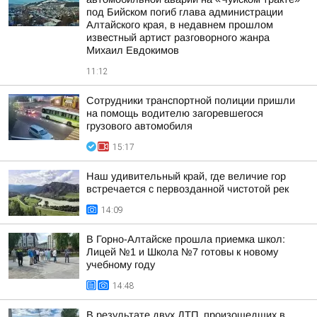
под Бийском погиб глава администрации
Алтайского края, в недавнем прошлом
известный артист разговорного жанра
Михаил Евдокимов
11:12
Сотрудники транспортной полиции пришли
на помощь водителю загоревшегося
грузового автомобиля
15:17
Наш удивительный край, где величие гор
встречается с первозданной чистотой рек
14:09
В Горно-Алтайске прошла приемка школ:
Лицей №1 и Школа №7 готовы к новому
учебному году
14:48
В результате двух ДТП, произошедших в