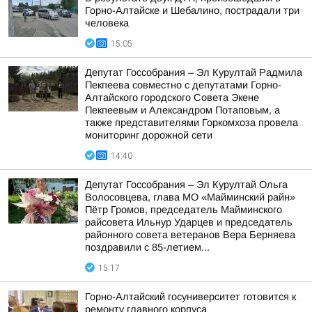
Горно-Алтайске и Шебалино, пострадали три
человека
15:05
Депутат Госсобрания – Эл Курултай Радмила
Пекпеева совместно с депутатами Горно-
Алтайского городского Совета Экене
Пекпеевым и Александром Потаповым, а
также представителями Горкомхоза провела
мониторинг дорожной сети
14:40
Депутат Госсобрания – Эл Курултай Ольга
Волосовцева, глава МО «Майминский райн»
Пётр Громов, председатель Майминского
райсовета Ильнур Ударцев и председатель
районного совета ветеранов Вера Берняева
поздравили с 85-летием...
15:17
Горно-Алтайский госуниверситет готовится к
ремонту главного корпуса