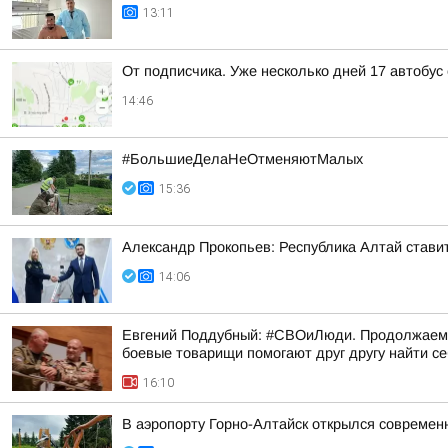
13:11
От подписчика. Уже несколько дней 17 автобус
14:46
#БольшиеДелаНеОтменяютМалых
15:36
Александр Прокопьев: Республика Алтай стави
14:06
Евгений Поддубный: #СВОиЛюди. Продолжаем р
боевые товарищи помогают друг другу найти с
16:10
В аэропорту Горно-Алтайск открылся современ