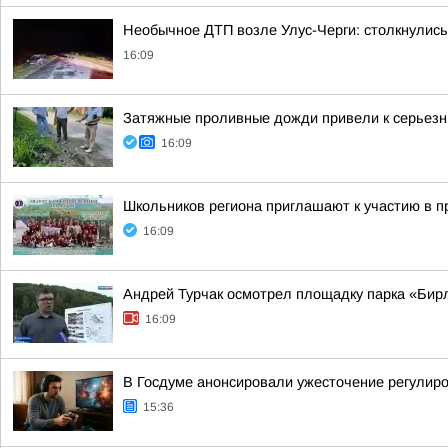
Необычное ДТП возле Улус-Черги: столкнулись
16:09
Затяжные проливные дожди привели к серьез
16:09
Школьников региона приглашают к участию в 
16:09
Андрей Турчак осмотрел площадку парка «Бирл
16:09
В Госдуме анонсировали ужесточение регулир
15:36