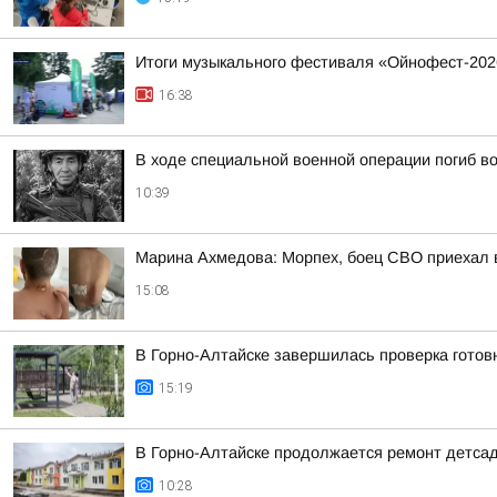
Итоги музыкального фестиваля «Ойнофест-202
16:38
В ходе специальной военной операции погиб в
10:39
Марина Ахмедова: Морпех, боец СВО приехал в
15:08
В Горно-Алтайске завершилась проверка готовн
15:19
В Горно-Алтайске продолжается ремонт детса
10:28