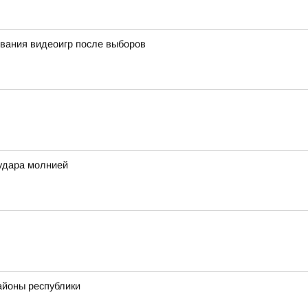
вания видеоигр после выборов
удара молнией
айоны республики