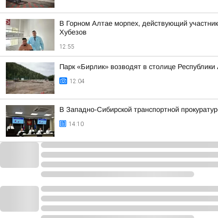
В Горном Алтае морпех, действующий участник
Хубезов
12:55
Парк «Бирлик» возводят в столице Республики
12:04
В Западно-Сибирской транспортной прокуратур
14:10