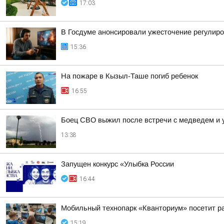
17:03
В Госдуме анонсировали ужесточение регулиро
15:36
На пожаре в Кызыл-Таше погиб ребенок
16:55
Боец СВО выжил после встречи с медведем и 
13:38
Запущен конкурс «Улыбка России
16:44
Мобильный технопарк «Кванториум» посетит р
15:19