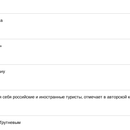
на
»
ану
я себя российские и иностранные туристы, отмечает в авторской
 Трутневым