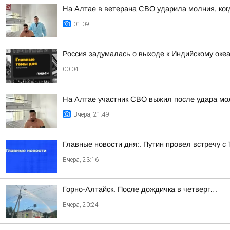
На Алтае в ветерана СВО ударила молния, ког
01:09
Россия задумалась о выходе к Индийскому оке
00:04
На Алтае участник СВО выжил после удара мо
Вчера, 21:49
Главные новости дня:. Путин провел встречу с
Вчера, 23:16
Горно-Алтайск. После дождичка в четверг…
Вчера, 20:24