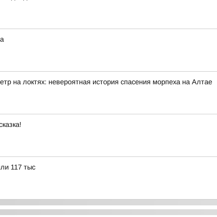
на
етр на локтях: невероятная история спасения морпеха на Алтае
сказка!
или 117 тыс