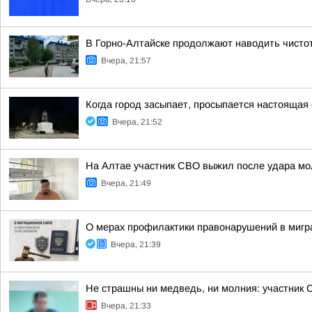
В Горно-Алтайске продолжают наводить чисто
Вчера, 21:57
Когда город засыпает, просыпается настоящая 
Вчера, 21:52
На Алтае участник СВО выжил после удара мо
Вчера, 21:49
О мерах профилактики правонарушений в мигр
Вчера, 21:39
Не страшны ни медведь, ни молния: участник 
Вчера, 21:33