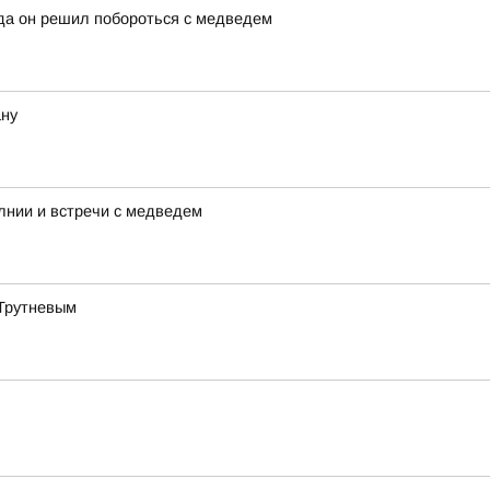
да он решил побороться с медведем
ану
лнии и встречи с медведем
 Трутневым