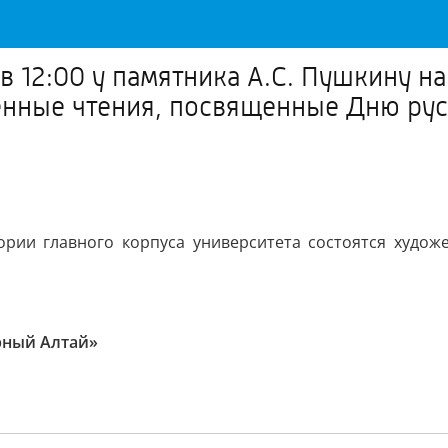
в 12:00 у памятника А.С. Пушкину н
енные чтения, посвященные Дню рус
тории главного корпуса университета состоятся худож
рный Алтай»