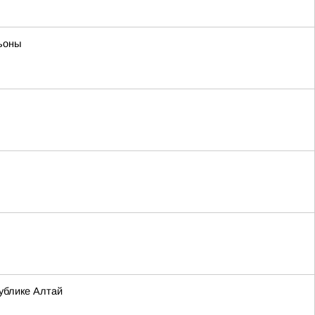
ьоны
ублике Алтай