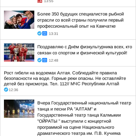
13:55
Более 350 будущих специалистов рыбной
отрасли со всей страны получили первый
профессиональный опыт на Камчатке
13:31
Поздравляю с Днём физкультурника всех, кто
связан со спортом и физической культурой!
12:48
Рост гибели на водоемах Алтая. Соблюдайте правила
безопасности на воде. Горные реки опасны. Не оставляйте
детей без присмотра. Тел. 112//
МЧС Республики Алтай
12:36
Вчера Государственный национальный театр
танца и песни РА "АЛТАМ" и
Государственный театр танца Калмыкии
"ОЙРАТЫ " выступили с концертной
программой на сцене Национального
драматического театра им. П.В. Кучияка