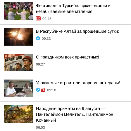
Фестиваль в Турсибе: яркие эмоции и
незабываемые впечатления!
09:48
В Республике Алтай за прошедшие сутки:
09:33
С праздником всех причастных!
09:27
Уважаемые строители, дорогие ветераны!
09:18
Hapoдныe пpимeты нa 9 aвгуcтa —
Пaнтeлeймoн Цeлитeль, Пaнтeлeймoн
Koчaнный
06:03