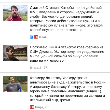
Дмитрий Стешин: Как обычно, от действий
ФМС впадаешь в оторопь, недоумение и
злобу. Возможно, депортация людей,
которые России действительно нужны и в
политическом плане в том числе, это такой
способ внутреннего протеста и...
00:44
Проживающий в Алтайском крае фермер из
США Джастас Уолкер получил уведомление
миграционной службы об аннулировании
вида на жительство
Вчера, 21:27
Фермеру Джастасу Уолкеру грозит
аннулирование вида на жительство в России
Американцу Джастасу Уолкеру, известному
герою мема "Весёлый молочник" (видео 1),
который ни капли не переживал за санкции и
итальянский сыр, грозит...
Вчера, 21:55