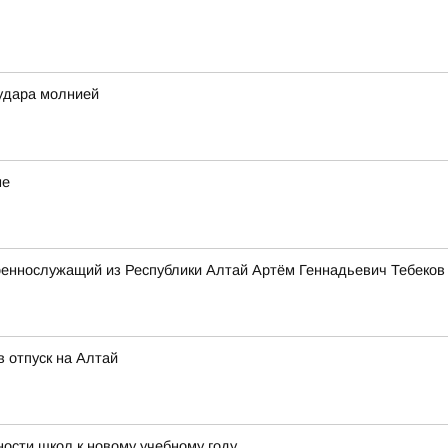
удара молнией
не
оеннослужащий из Республики Алтай Артём Геннадьевич Тебеков
 отпуск на Алтай
ости школ к новому учебному году