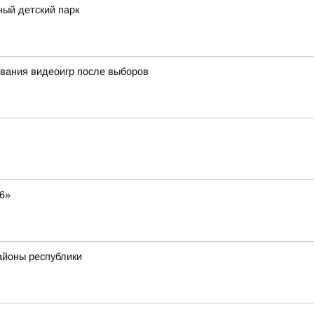
ный детский парк
вания видеоигр после выборов
6»
айоны республики