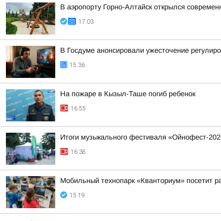
В аэропорту Горно-Алтайск открылся современ
17:03
В Госдуме анонсировали ужесточение регулиро
15:36
На пожаре в Кызыл-Таше погиб ребенок
16:55
Итоги музыкального фестиваля «Ойнофест-202
16:38
Мобильный технопарк «Кванториум» посетит р
15:19