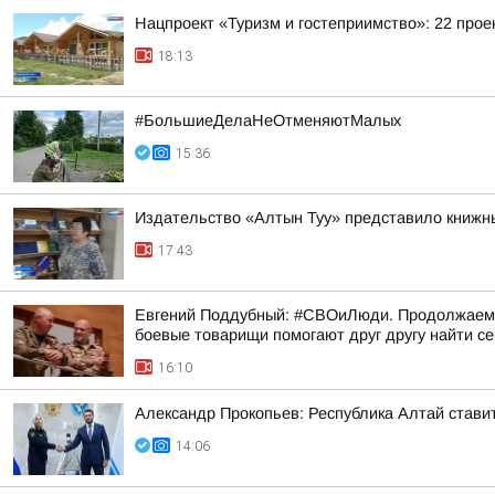
Нацпроект «Туризм и гостеприимство»: 22 прое
18:13
#БольшиеДелаНеОтменяютМалых
15:36
Издательство «Алтын Туу» представило книжн
17:43
Евгений Поддубный: #СВОиЛюди. Продолжаем р
боевые товарищи помогают друг другу найти с
16:10
Александр Прокопьев: Республика Алтай стави
14:06