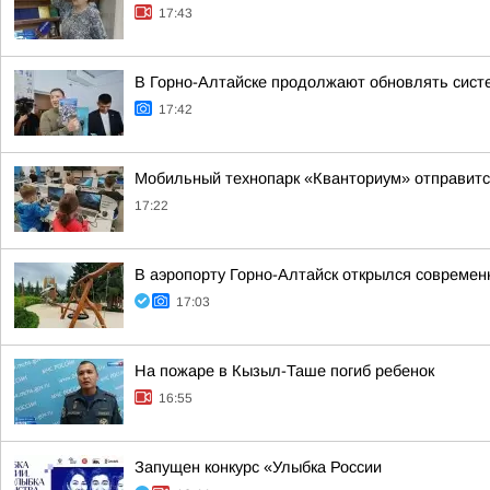
17:43
В Горно-Алтайске продолжают обновлять сист
17:42
Мобильный технопарк «Кванториум» отправится
17:22
В аэропорту Горно-Алтайск открылся современ
17:03
На пожаре в Кызыл-Таше погиб ребенок
16:55
Запущен конкурс «Улыбка России