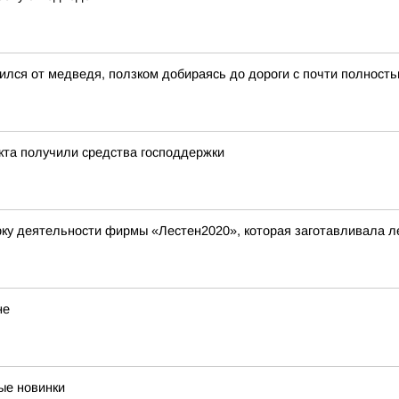
ился от медведя, ползком добираясь до дороги с почти полнос
екта получили средства господдержки
у деятельности фирмы «Лестен2020», которая заготавливала ле
не
ые новинки