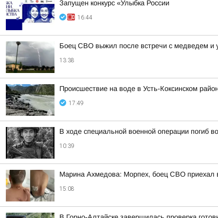
Запущен конкурс «Улыбка России
16:44
Боец СВО выжил после встречи с медведем и 
13:38
Происшествие на воде в Усть-Коксинском райо
17:49
В ходе специальной военной операции погиб в
10:39
Марина Ахмедова: Морпех, боец СВО приехал в
15:08
В Горно-Алтайске завершилась проверка готовн