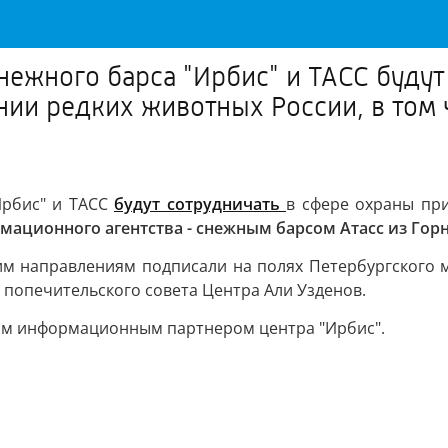
нежного барса "Ирбис" и ТАСС будут
ении редких животных России, в том
Ирбис" и ТАСС
будут сотрудничать
в сфере охраны при
ционного агентства - снежным барсом Атасс из Горн
м направлениям подписали на полях Петербургского 
 попечительского совета Центра Али Узденов.
ным информационным партнером центра "Ирбис".