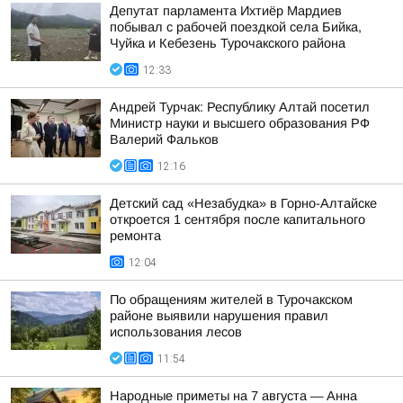
Депутат парламента Ихтиёр Мардиев
побывал с рабочей поездкой села Бийка,
Чуйка и Кебезень Турочакского района
12:33
Андрей Турчак: Республику Алтай посетил
Министр науки и высшего образования РФ
Валерий Фальков
12:16
Детский сад «Незабудка» в Горно-Алтайске
откроется 1 сентября после капитального
ремонта
12:04
По обращениям жителей в Турочакском
районе выявили нарушения правил
использования лесов
11:54
Hapoдныe пpимeты нa 7 aвгуcтa — Aннa