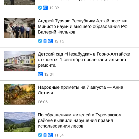
12:33
Андрей Турчак: Республику Алтай посетил
Министр науки и высшего образования РФ
Валерий Фальков
12:16
Детский сад «Незабудка» в Горно-Алтайске
откроется 1 сентября после капитального
ремонта
12:04
Hapoдныe пpимeты нa 7 aвгуcтa — Aннa
Лeтняя
06:06
По обращениям жителей в Турочакском
районе выявили нарушения правил
использования лесов
11:54