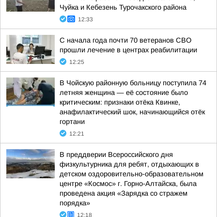
Чуйка и Кебезень Турочакского района
12:33
С начала года почти 70 ветеранов СВО
прошли лечение в центрах реабилитации
12:25
В Чойскую районную больницу поступила 74
летняя женщина — её состояние было
критическим: признаки отёка Квинке,
анафилактический шок, начинающийся отёк
гортани
12:21
В преддверии Всероссийского дня
физкультурника для ребят, отдыхающих в
детском оздоровительно-образовательном
центре «Космос» г. Горно-Алтайска, была
проведена акция «Зарядка со стражем
порядка»
12:18