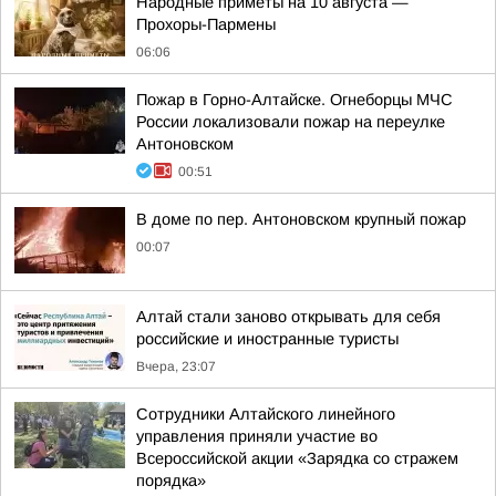
Hapoдныe пpимeты нa 10 aвгуcтa —
Пpoxopы-Пapмeны
06:06
Пожар в Горно-Алтайске. Огнеборцы МЧС
России локализовали пожар на переулке
Антоновском
00:51
В доме по пер. Антоновском крупный пожар
00:07
Алтай стали заново открывать для себя
российские и иностранные туристы
Вчера, 23:07
Сотрудники Алтайского линейного
управления приняли участие во
Всероссийской акции «Зарядка со стражем
порядка»