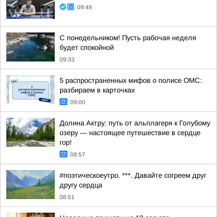
09:48
С понедельником! Пусть рабочая неделя
будет спокойной
09:33
5 распространенных мифов о полисе ОМС:
разбираем в карточках
09:00
Долина Актру: путь от альплагеря к Голубому
озеру — настоящее путешествие в сердце
гор!
08:57
#поэтическоеутро. ***. Давайте согреем друг
другу сердца
08:51