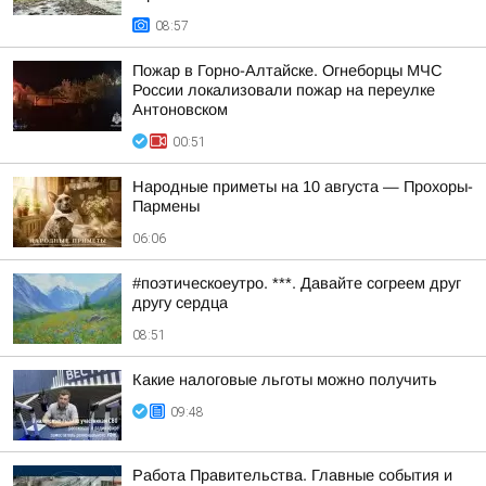
08:57
Пожар в Горно-Алтайске. Огнеборцы МЧС
России локализовали пожар на переулке
Антоновском
00:51
Hapoдныe пpимeты нa 10 aвгуcтa — Пpoxopы-
Пapмeны
06:06
#поэтическоеутро. ***. Давайте согреем друг
другу сердца
08:51
Какие налоговые льготы можно получить
09:48
Работа Правительства. Главные события и