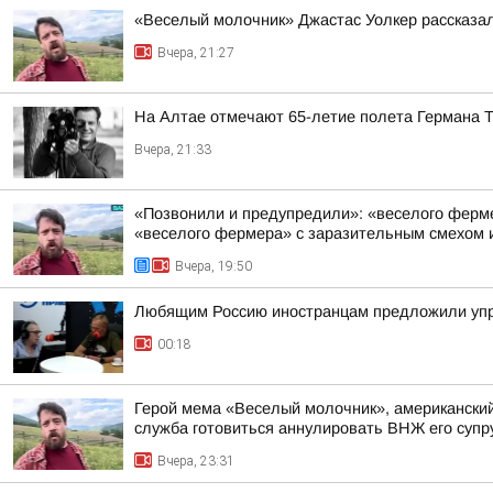
«Веселый молочник» Джастас Уолкер рассказал
Вчера, 21:27
На Алтае отмечают 65-летие полета Германа 
Вчера, 21:33
«Позвонили и предупредили»: «веселого фермер
«веселого фермера» с заразительным смехом и
Вчера, 19:50
Любящим Россию иностранцам предложили упр
00:18
Герой мема «Веселый молочник», американский 
служба готовиться аннулировать ВНЖ его супр
Вчера, 23:31