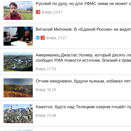
Русский по духу, но для УФМС никак не может 
Вчера, 20:47
Виталий Милонов: В «Единой России» не видят
Вчера, 23:27
Американец Джастас Уолкер, который десять л
сообщил РИА Новости источник, близкий к пра
Вчера, 21:53
Отчим ежедневно, будучи пьяным, избивал пят
Вчера, 18:29
Кажется, будто над Телецким озером плывёт п
Вчера, 20:34