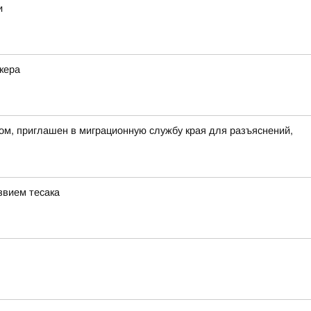
и
кера
ом, приглашен в миграционную службу края для разъяснений,
звием тесака