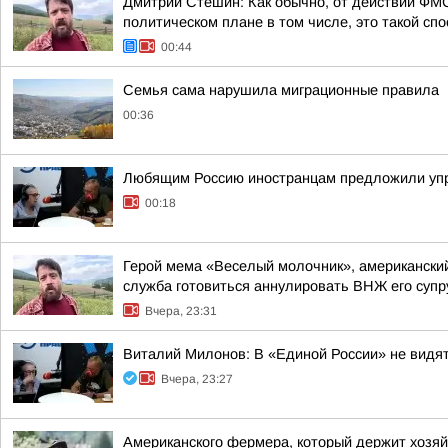
Дмитрий Стешин: Как обычно, от действий ФМС
политическом плане в том числе, это такой спос
00:44
Семья сама нарушила миграционные правила
00:36
Любящим Россию иностранцам предложили упр
00:18
Герой мема «Веселый молочник», американский
служба готовиться аннулировать ВНЖ его супр
Вчера, 23:31
Виталий Милонов: В «Единой России» не видя
Вчера, 23:27
Американского фермера, который держит хозя