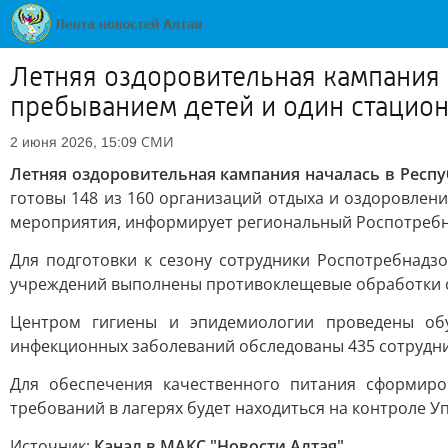
Летняя оздоровительная кампания 
пребыванием детей и один стацио
СМИ
2 июня 2026, 15:09
Летняя оздоровительная кампания началась в Респ
готовы 148 из 160 организаций отдыха и оздоровлен
мероприятия, информирует региональный Роспотребн
Для подготовки к сезону сотрудники Роспотребнадз
учреждений выполнены противоклещевые обработки 
Центром гигиены и эпидемиологии проведены обу
инфекционных заболеваний обследованы 435 сотрудни
Для обеспечения качественного питания сформиро
требований в лагерях будет находиться на контроле 
Источник:
Канал в МАКС "Новости Алтая"