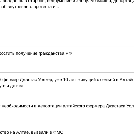
 впадаешь в оторопь, недоумение и злобу. Возможно, депортаци
об внутреннего протеста и...
остить получение гражданства РФ
 фермер Джастас Уолкер, уже 10 лет живущий с семьей в Алтайск
уге и детям
т необходимости в депортации алтайского фермера Джастаса Уол
йство на Алтае, вызвали в ФМС