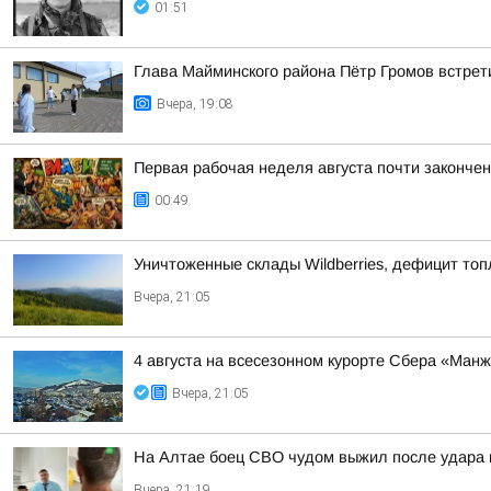
01:51
Глава Майминского района Пётр Громов встрет
Вчера, 19:08
Первая рабочая неделя августа почти законче
00:49
Уничтоженные склады Wildberries, дефицит топ
Вчера, 21:05
4 августа на всесезонном курорте Сбера «Ман
Вчера, 21:05
На Алтае боец СВО чудом выжил после удара 
Вчера, 21:19