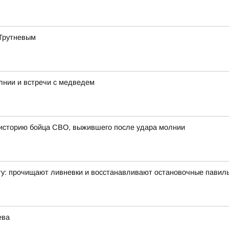
 Трутневым
лнии и встречи с медведем
 историю бойца СВО, выжившего после удара молнии
ту: прочищают ливневки и восстанавливают остановочные павил
ева