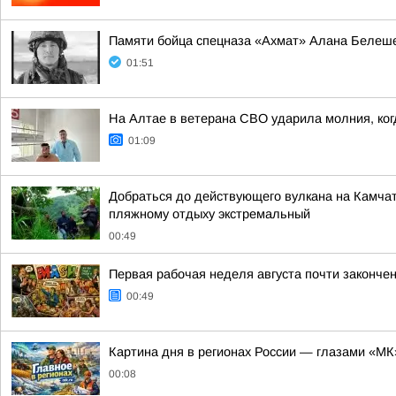
Памяти бойца спецназа «Ахмат» Алана Белеш
01:51
На Алтае в ветерана СВО ударила молния, ко
01:09
Добраться до действующего вулкана на Камчат
пляжному отдыху экстремальный
00:49
Первая рабочая неделя августа почти законче
00:49
Картина дня в регионах России — глазами «МК
00:08