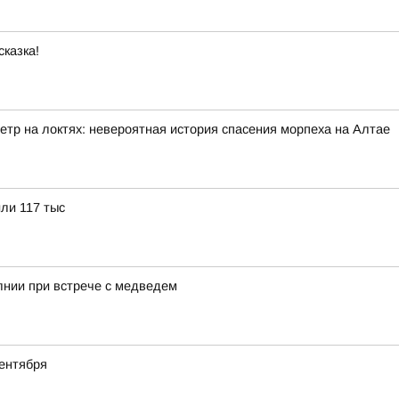
сказка!
етр на локтях: невероятная история спасения морпеха на Алтае
или 117 тыс
лнии при встрече с медведем
ентября