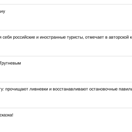
ану
я себя российские и иностранные туристы, отмечает в авторской
 Трутневым
ту: прочищают ливневки и восстанавливают остановочные павил
сказка!