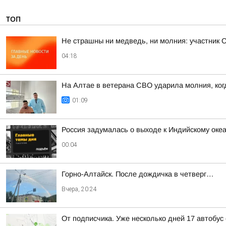
ТОП
Не страшны ни медведь, ни молния: участник 
04:18
На Алтае в ветерана СВО ударила молния, ког
01:09
Россия задумалась о выходе к Индийскому оке
00:04
Горно-Алтайск. После дождичка в четверг…
Вчера, 20:24
От подписчика. Уже несколько дней 17 автобус