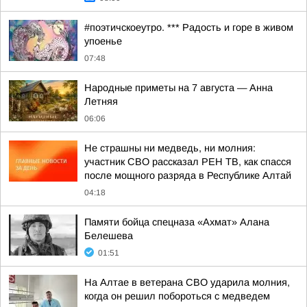
#поэтичскоеутро. *** Радость и горе в живом
упоенье
07:48
Hapoдныe пpимeты нa 7 aвгуcтa — Aннa
Лeтняя
06:06
Не страшны ни медведь, ни молния:
участник СВО рассказал РЕН ТВ, как спасся
после мощного разряда в Республике Алтай
04:18
Памяти бойца спецназа «Ахмат» Алана
Белешева
01:51
На Алтае в ветерана СВО ударила молния,
когда он решил побороться с медведем