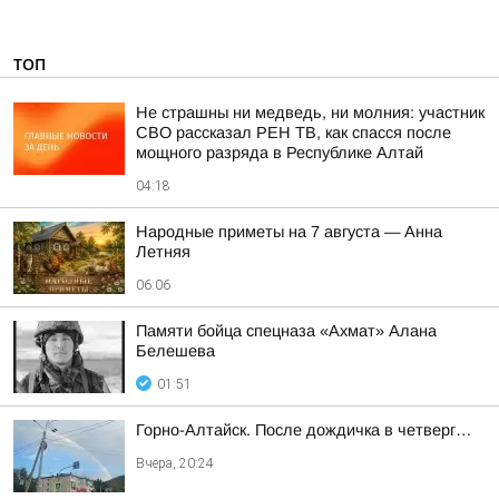
ТОП
Не страшны ни медведь, ни молния: участник
СВО рассказал РЕН ТВ, как спасся после
мощного разряда в Республике Алтай
04:18
Hapoдныe пpимeты нa 7 aвгуcтa — Aннa
Лeтняя
06:06
Памяти бойца спецназа «Ахмат» Алана
Белешева
01:51
Горно-Алтайск. После дождичка в четверг…
Вчера, 20:24