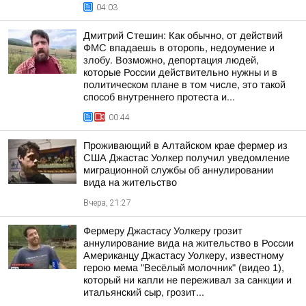
04:03
Дмитрий Стешин: Как обычно, от действий
ФМС впадаешь в оторопь, недоумение и
злобу. Возможно, депортация людей,
которые России действительно нужны и в
политическом плане в том числе, это такой
способ внутреннего протеста и...
00:44
Проживающий в Алтайском крае фермер из
США Джастас Уолкер получил уведомление
миграционной службы об аннулировании
вида на жительство
Вчера, 21:27
Фермеру Джастасу Уолкеру грозит
аннулирование вида на жительство в России
Американцу Джастасу Уолкеру, известному
герою мема "Весёлый молочник" (видео 1),
который ни капли не переживал за санкции и
итальянский сыр, грозит...