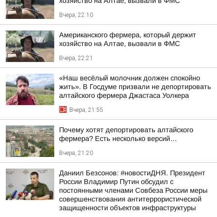
хозяйство на Алтае, вызвали в ФМС
Вчера, 22:10
Американского фермера, который держит
хозяйство на Алтае, вызвали в ФМС
Вчера, 22:21
«Наш весёлый молочник должен спокойно
жить». В Госдуме призвали не депортировать
алтайского фермера Джастаса Уолкера
Вчера, 21:55
Почему хотят депортировать алтайского
фермера? Есть несколько версий…
Вчера, 21:20
Даниил Безсонов: #новостиДНЯ. Президент
России Владимир Путин обсудил с
постоянными членами Совбеза России меры
совершенствования антитеррористической
защищенности объектов инфраструктуры