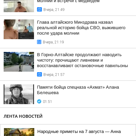
молнии и встречи с медведем
Вчера, 21:49
Глава алтайского Минздрава назвал
реальной историю бойца СВО, выжившего
после удара молнии
Вчера, 21:19
В Горно-Алтайске продолжают наводить
чистоту: прочищают ливневки и
восстанавливают остановочные павильоны
Вчера, 21:57
Памяти бойца спецназа «Ахмат» Алана
Белешева
01:51
ЛЕНТА НОВОСТЕЙ
Hapoдныe пpимeты нa 7 aвгуcтa — Aннa