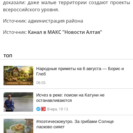
доказали: даже малые территории создают проекты
всероссийского уровня.
Источник: администрация района
Источник:
Канал в МАКС "Новости Алтая"
ТОП
Hapoдныe пpимeты нa 6 aвгуcтa — Бopиc и
Глeб
06:03
Исчез в реке: поиски на Катуни не
останавливаются
Вчера, 19:13
#поэтическоеутро. За грибами Солнце
ласково сияет