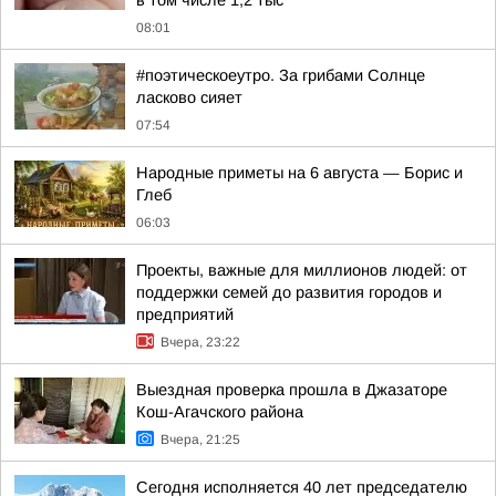
в том числе 1,2 тыс
08:01
#поэтическоеутро. За грибами Солнце
ласково сияет
07:54
Hapoдныe пpимeты нa 6 aвгуcтa — Бopиc и
Глeб
06:03
Проекты, важные для миллионов людей: от
поддержки семей до развития городов и
предприятий
Вчера, 23:22
Выездная проверка прошла в Джазаторе
Кош-Агачского района
Вчера, 21:25
Сегодня исполняется 40 лет председателю