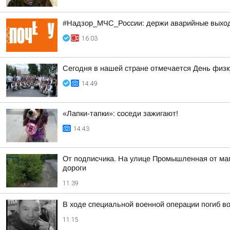
#Надзор_МЧС_России: держи аварийные выхо
16:03
Сегодня в нашей стране отмечается День физк
14:49
«Лапки-тапки»: соседи зажигают!
14:43
От подписчика. На улице Промышленная от мага
дороги
11:39
В ходе специальной военной операции погиб в
11:15