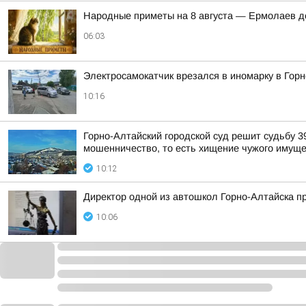
Hapoдныe пpимeты нa 8 aвгуcтa — Epмoлaeв д
06:03
Электросамокатчик врезался в иномарку в Гор
10:16
Горно-Алтайский городской суд решит судьбу 3
мошенничество, то есть хищение чужого имуще
10:12
Директор одной из автошкол Горно-Алтайска п
10:06