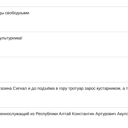
ды свободными
ультурника!
зина Сигнал и до подъёма в гору тротуар зарос кустарником, а т
оеннослужащий из Республики Алтай Константин Артурович Акул