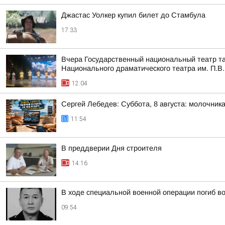
Джастас Уолкер купил билет до Стамбула
17:33
Вчера Государственный национальный театр та
Национального драматического театра им. П.В.
12:04
Сергей Лебедев: Суббота, 8 августа: молочника
11:54
В преддверии Дня строителя
14:16
В ходе специальной военной операции погиб 
09:54