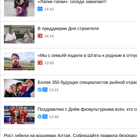
«Лапки-тапки»: соседи зажигают!
14:43
В преддверии Дня строителя
14:16
«Мы с семьёй ездили в Штаты к родным в отпу
13:55
Более 350 будущих специалистов рыбной отра
13:31
Поздравляю с Днём физкультурника всех, кто с
12:48
Рост гибели на водоемах Алтая. Соблюдайте правила безопасно