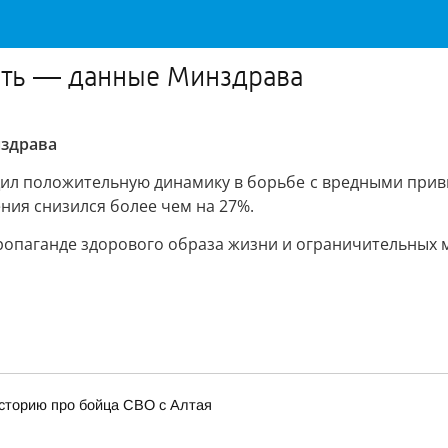
рить — данные Минздрава
нздрава
л положительную динамику в борьбе с вредными привыч
ения снизился более чем на 27%.
ропаганде здорового образа жизни и ограничительных м
сторию про бойца СВО с Алтая