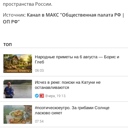
пространства России.
Источник:
Канал в МАКС "Общественная палата РФ |
ОП РФ"
ТОП
Hapoдныe пpимeты нa 6 aвгуcтa — Бopиc и
Глeб
06:03
Исчез в реке: поиски на Катуни не
останавливаются
Вчера, 19:13
#поэтическоеутро. За грибами Солнце
ласково сияет
07:54