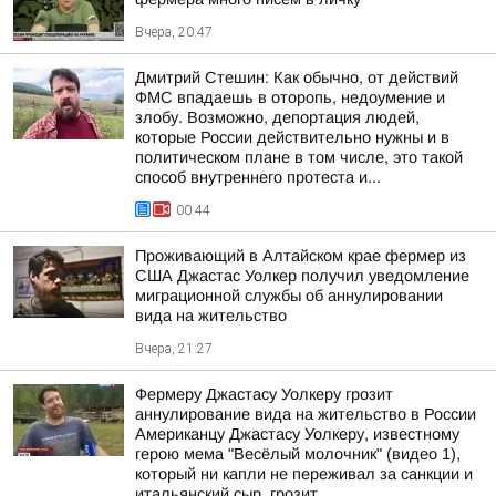
Вчера, 20:47
Дмитрий Стешин: Как обычно, от действий
ФМС впадаешь в оторопь, недоумение и
злобу. Возможно, депортация людей,
которые России действительно нужны и в
политическом плане в том числе, это такой
способ внутреннего протеста и...
00:44
Проживающий в Алтайском крае фермер из
США Джастас Уолкер получил уведомление
миграционной службы об аннулировании
вида на жительство
Вчера, 21:27
Фермеру Джастасу Уолкеру грозит
аннулирование вида на жительство в России
Американцу Джастасу Уолкеру, известному
герою мема "Весёлый молочник" (видео 1),
который ни капли не переживал за санкции и
итальянский сыр, грозит...