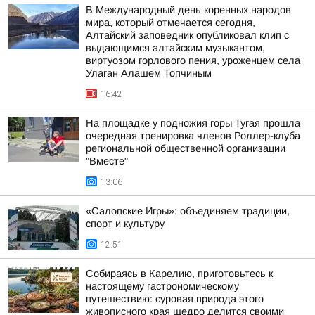
В Международный день коренных народов
мира, который отмечается сегодня,
Алтайский заповедник опубликовал клип с
выдающимся алтайским музыкантом,
виртуозом горлового пения, уроженцем села
Улаган Алашем Топчиным
16:42
На площадке у подножия горы Тугая прошла
очередная тренировка членов Роллер-клуба
региональной общественной организации
"Вместе"
13:06
«Салопские Игры»: объединяем традиции,
спорт и культуру
12:51
Собираясь в Карелию, приготовьтесь к
настоящему гастрономическому
путешествию: суровая природа этого
живописного края щедро делится своими