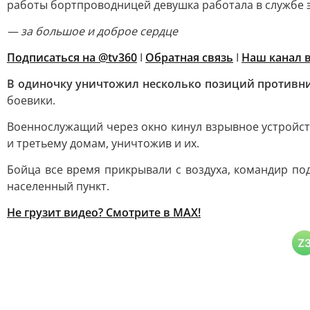
работы бортпроводницей девушка работала в службе 
— за большое и доброе сердце
Подписаться на @tv360
I
Обратная связь
I
Наш канал 
В одиночку уничтожил несколько позиций противн
боевики.
Военнослужащий через окно кинул взрывное устройст
и третьему домам, уничтожив и их.
Бойца все время прикрывали с воздуха, командир по
населенный пункт.
Не грузит видео?
Смотрите в MAX!