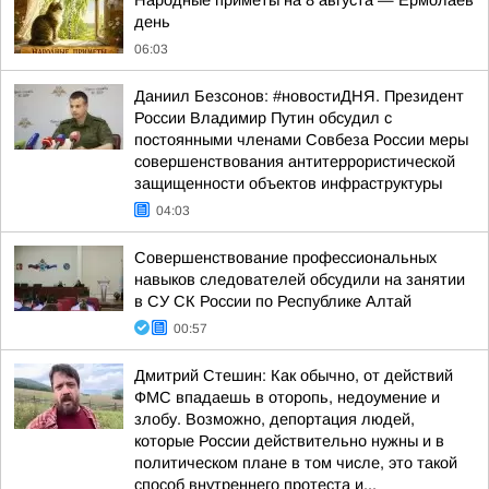
Hapoдныe пpимeты нa 8 aвгуcтa — Epмoлaeв
дeнь
06:03
Даниил Безсонов: #новостиДНЯ. Президент
России Владимир Путин обсудил с
постоянными членами Совбеза России меры
совершенствования антитеррористической
защищенности объектов инфраструктуры
04:03
Совершенствование профессиональных
навыков следователей обсудили на занятии
в СУ СК России по Республике Алтай
00:57
Дмитрий Стешин: Как обычно, от действий
ФМС впадаешь в оторопь, недоумение и
злобу. Возможно, депортация людей,
которые России действительно нужны и в
политическом плане в том числе, это такой
способ внутреннего протеста и...