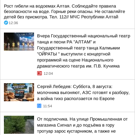
Рост гибели на водоемах Алтая. Соблюдайте правила
безопасности на воде. Горные реки опасны. Не оставляйте
детей без присмотра. Тел. 112//
МЧС Республики Алтай
12:36
Вчера Государственный национальный театр
танца и песни РА "АЛТАМ" и
Государственный театр танца Калмыкии
"ОЙРАТЫ " выступили с концертной
программой на сцене Национального
драматического театра им. П.В. Кучияка
12:04
Сергей Лебедев: Суббота, 8 августа:
молочника выгоняют, АЗС готовят к разбору,
а война тихо расползается по Европе
11:54
От подписчика. На улице Промышленная от
магазина Сигнал и до подъёма в гору
тротуар зарос кустарником, а также не