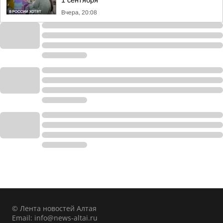
1 сентября
Вчера, 20:08
© Лента новостей Алтая
Email:
info@news-altai.ru