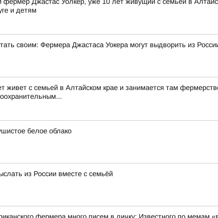
фермер Джастас Уолкер, уже 10 лет живущий с семьей в Алтайск
уге и детям
стать своим: Фермера Джастаса Уокера могут выдворить из Росси
ет живет с семьей в Алтайском крае и занимается там фермерств
воохранительным...
ушистое белое облако
ыслать из России вместе с семьёй
риканского фермера много писем в личку: Известного по мемам «