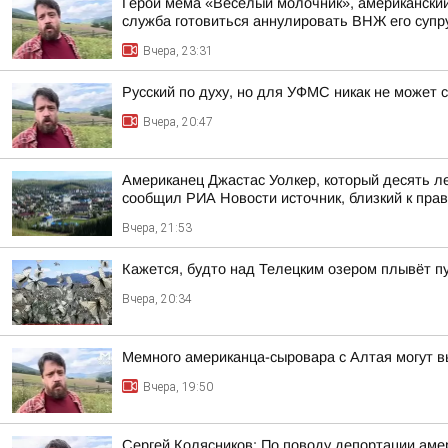
Герой мема «Веселый молочник», американский 
служба готовиться аннулировать ВНЖ его супр
Вчера, 23:31
Русский по духу, но для УФМС никак не может 
Вчера, 20:47
Американец Джастас Уолкер, который десять л
сообщил РИА Новости источник, близкий к пра
Вчера, 21:53
Кажется, будто над Телецким озером плывёт п
Вчера, 20:34
Мемного американца-сыровара с Алтая могут в
Вчера, 19:50
Сергей Колясников: По поводу депортации аме