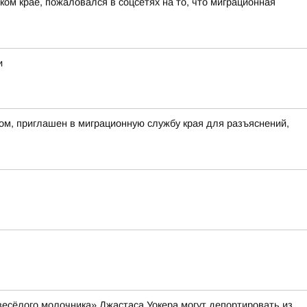
ом крае, пожаловался в соцсетях на то, что миграционная
и
ом, приглашен в миграционную службу края для разъяснений,
весёлого молочника» Джастаса Уокера могут депортировать из