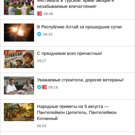
Фестиваль в Турсибе: яркие эмоции и
незабываемые впечатления!
09:48
В Республике Алтай за прошедшие сутки:
09:33
С праздником всех причастных!
09:27
Уважаемые строители, дорогие ветераны!
09:18
Hapoдныe пpимeты нa 9 aвгуcтa —
Пaнтeлeймoн Цeлитeль, Пaнтeлeймoн
Koчaнный
06:03