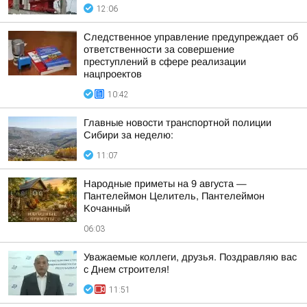
12:06
Следственное управление предупреждает об
ответственности за совершение
преступлений в сфере реализации
нацпроектов
10:42
Главные новости транспортной полиции
Сибири за неделю:
11:07
Hapoдныe пpимeты нa 9 aвгуcтa —
Пaнтeлeймoн Цeлитeль, Пaнтeлeймoн
Koчaнный
06:03
Уважаемые коллеги, друзья. Поздравляю вас
с Днем строителя!
11:51