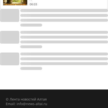
06:03
© Лента новостей Алтая
Email:
info@news-altai.ru