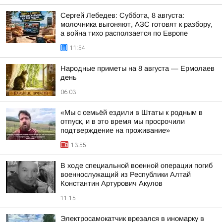
Сергей Лебедев: Суббота, 8 августа:
молочника выгоняют, АЗС готовят к разбору,
а война тихо расползается по Европе
11:54
Hapoдныe пpимeты нa 8 aвгуcтa — Epмoлaeв
дeнь
06:03
«Мы с семьёй ездили в Штаты к родным в
отпуск, и в это время мы просрочили
подтверждение на проживание»
13:55
В ходе специальной военной операции погиб
военнослужащий из Республики Алтай
Константин Артурович Акулов
11:15
Электросамокатчик врезался в иномарку в