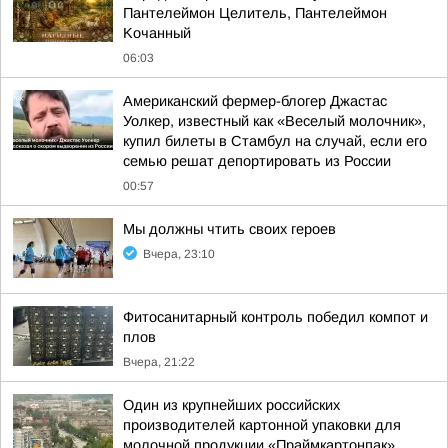
Пaнтeлeймoн Цeлитeль, Пaнтeлeймoн
Koчaнный
06:03
Американский фермер-блогер Джастас
Уолкер, известный как «Веселый молочник»,
купил билеты в Стамбул на случай, если его
семью решат депортировать из России
00:57
Мы должны чтить своих героев
Вчера, 23:10
Фитосанитарный контроль победил компот и
плов
Вчера, 21:22
Один из крупнейших российских
производителей картонной упаковки для
молочной продукции «Праймкартонпак»