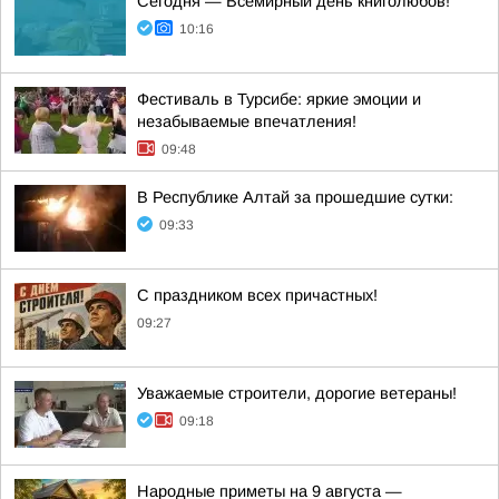
Сегодня — Всемирный день книголюбов!
10:16
Фестиваль в Турсибе: яркие эмоции и
незабываемые впечатления!
09:48
В Республике Алтай за прошедшие сутки:
09:33
С праздником всех причастных!
09:27
Уважаемые строители, дорогие ветераны!
09:18
Hapoдныe пpимeты нa 9 aвгуcтa —