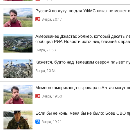
Русский по духу, но для УФМС никак не может 
Вчера, 20:47
Американец Джастас Уолкер, который десять л
сообщил РИА Новости источник, близкий к пра
Вчера, 21:53
Кажется, будто над Телецким озером плывёт п
Вчера, 20:34
Мемного американца-сыровара с Алтая могут в
Вчера, 19:50
Если бы не конь, меня бы не было: Боец СВО пр
Вчера, 19:21