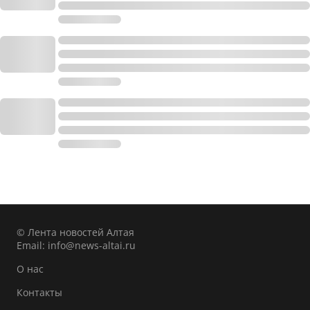
© Лента новостей Алтая
Email:
info@news-altai.ru
О нас
Контакты