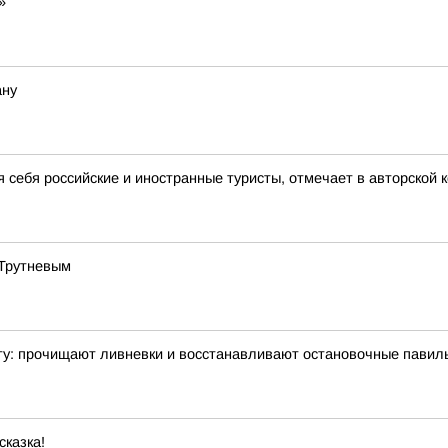
»
ану
я себя российские и иностранные туристы, отмечает в авторской
 Трутневым
ту: прочищают ливневки и восстанавливают остановочные павил
сказка!