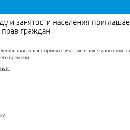
ду и занятости населения приглашае
 прав граждан
селения приглашает принять участие в анкетировании п
шего времени.
PzwtL
ану