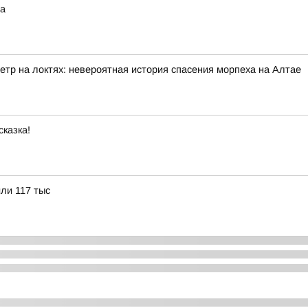
на
етр на локтях: невероятная история спасения морпеха на Алтае
сказка!
или 117 тыс