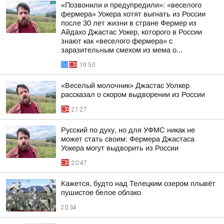
«Позвонили и предупредили»: «веселого
фермера» Уокера хотят выгнать из России
после 30 лет жизни в стране Фермер из
Айдахо Джастас Уокер, которого в России
знают как «веселого фермера» с
заразительным смехом из мема о...
19:50
«Веселый молочник» Джастас Уолкер
рассказал о скором выдворении из России
21:27
Русский по духу, но для УФМС никак не
может стать своим: Фермера Джастаса
Уокера могут выдворить из России
20:47
Кажется, будто над Телецким озером плывёт
пушистое белое облако
20:34