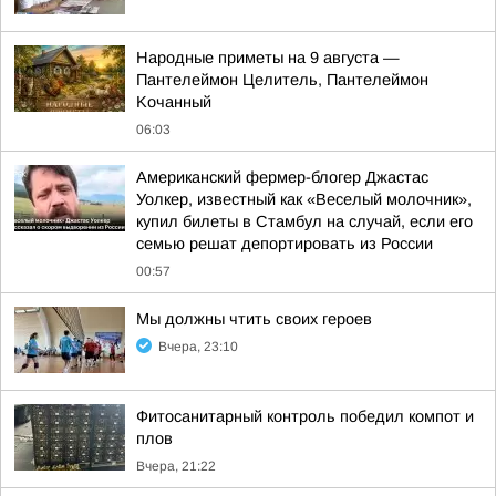
Hapoдныe пpимeты нa 9 aвгуcтa —
Пaнтeлeймoн Цeлитeль, Пaнтeлeймoн
Koчaнный
06:03
Американский фермер-блогер Джастас
Уолкер, известный как «Веселый молочник»,
купил билеты в Стамбул на случай, если его
семью решат депортировать из России
00:57
Мы должны чтить своих героев
Вчера, 23:10
Фитосанитарный контроль победил компот и
плов
Вчера, 21:22