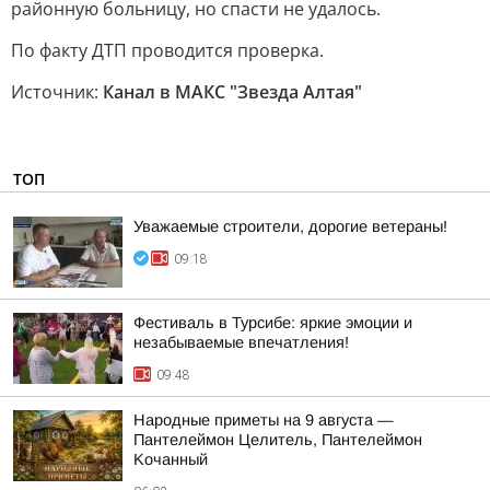
районную больницу, но спасти не удалось.
По факту ДТП проводится проверка.
Источник:
Канал в МАКС "Звезда Алтая"
ТОП
Уважаемые строители, дорогие ветераны!
09:18
Фестиваль в Турсибе: яркие эмоции и
незабываемые впечатления!
09:48
Hapoдныe пpимeты нa 9 aвгуcтa —
Пaнтeлeймoн Цeлитeль, Пaнтeлeймoн
Koчaнный