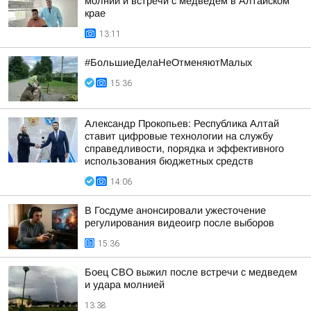
молнии и встречи с медведем в Алтайском
крае
13:11
#БольшиеДелаНеОтменяютМалых
15:36
Александр Прокопьев: Республика Алтай
ставит цифровые технологии на службу
справедливости, порядка и эффективного
использования бюджетных средств
14:06
В Госдуме анонсировали ужесточение
регулирования видеоигр после выборов
15:36
Боец СВО выжил после встречи с медведем
и удара молнией
13:38