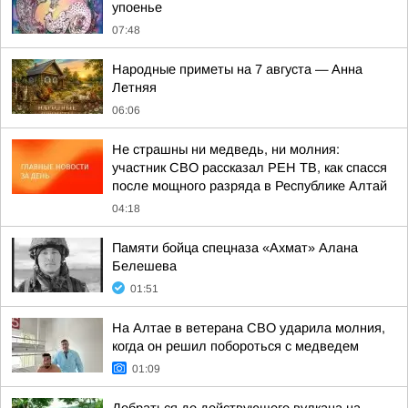
упоенье
07:48
Hapoдныe пpимeты нa 7 aвгуcтa — Aннa
Лeтняя
06:06
Не страшны ни медведь, ни молния:
участник СВО рассказал РЕН ТВ, как спасся
после мощного разряда в Республике Алтай
04:18
Памяти бойца спецназа «Ахмат» Алана
Белешева
01:51
На Алтае в ветерана СВО ударила молния,
когда он решил побороться с медведем
01:09