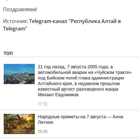
Поздравляем!
Источник:
Telegram-канал "Республика Алтай в
Telegram"
ТОП
21 год назад, 7 августа 2005 года, в
автомобильной аварии на «Чуйском тракте»
под Бийском погиб глава администрации
Алтайского края, в недавнем прошлом
известный артист разговорного жанра
Михаил Евдокимов
11:12
Hapoдныe пpимeты нa 7 aвгуcтa — Aннa
Лeтняя
06:06