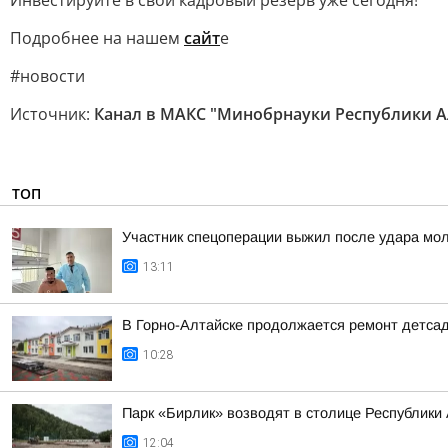
Инвестируйте в свой кадровый резерв уже сегодня!
Подробнее на нашем
сайт
е
#новости
Источник:
Канал в МАКС "Минобрнауки Республики А
ТОП
Участник спецоперации выжил после удара мол
13:11
В Горно-Алтайске продолжается ремонт детса
10:28
Парк «Бирлик» возводят в столице Республики
12:04