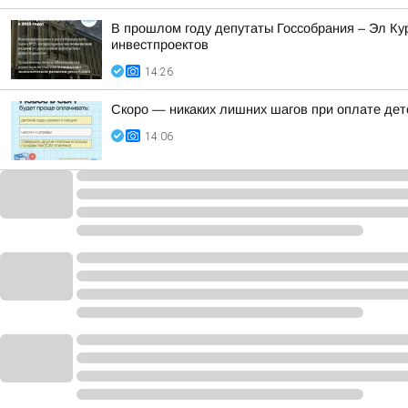
В прошлом году депутаты Госсобрания – Эл Ку
инвестпроектов
14:26
Скоро — никаких лишних шагов при оплате дет
14:06