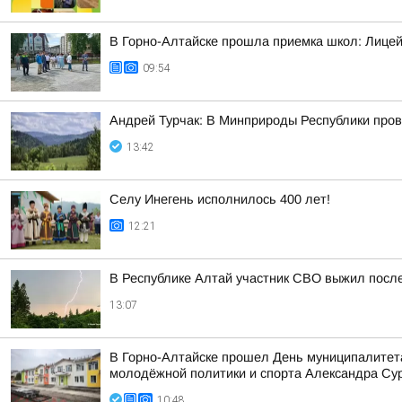
В Горно-Алтайске прошла приемка школ: Лицей
09:54
Андрей Турчак: В Минприроды Республики пров
13:42
Селу Инегень исполнилось 400 лет!
12:21
В Республике Алтай участник СВО выжил после
13:07
В Горно-Алтайске прошел День муниципалитета
молодёжной политики и спорта Александра Сура
10:48