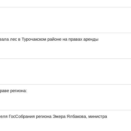
вала лес в Турочакском районе на правах аренды
раве региона:
теля ГосСобрания региона Эжера Ялбакова, министра