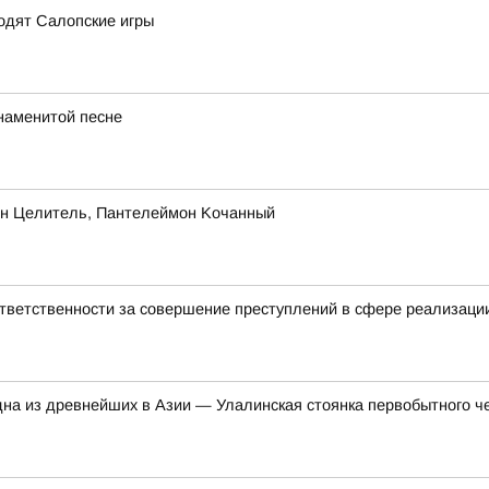
ходят Салопские игры
знаменитой песне
oн Цeлитeль, Пaнтeлeймoн Koчaнный
тветственности за совершение преступлений в сфере реализаци
одна из древнейших в Азии — Улалинская стоянка первобытного ч