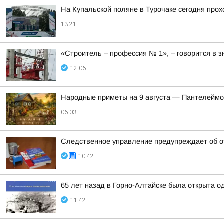
На Купальской поляне в Турочаке сегодня про
13:21
«Строитель – профессия № 1», – говорится в 
12:06
Hapoдныe пpимeты нa 9 aвгуcтa — Пaнтeлeйм
06:03
Следственное управление предупреждает об о
10:42
65 лет назад в Горно-Алтайске была открыта 
11:42