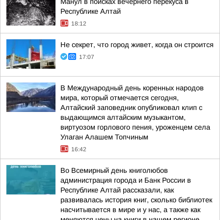
Манул в поисках вечернего перекуса в
Республике Алтай
18:12
Не секрет, что город живет, когда он строится
17:07
В Международный день коренных народов
мира, который отмечается сегодня,
Алтайский заповедник опубликовал клип с
выдающимся алтайским музыкантом,
виртуозом горлового пения, уроженцем села
Улаган Алашем Топчиным
16:42
Во Всемирный день книголюбов
администрация города и Банк России в
Республике Алтай рассказали, как
развивалась история книг, сколько библиотек
насчитывается в мире и у нас, а также как
меняются цены на книги в нашем регионе