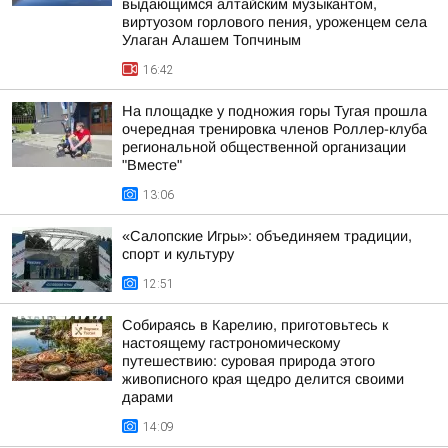
выдающимся алтайским музыкантом,
виртуозом горлового пения, уроженцем села
Улаган Алашем Топчиным
16:42
На площадке у подножия горы Тугая прошла
очередная тренировка членов Роллер-клуба
региональной общественной организации
"Вместе"
13:06
«Салопские Игры»: объединяем традиции,
спорт и культуру
12:51
Собираясь в Карелию, приготовьтесь к
настоящему гастрономическому
путешествию: суровая природа этого
живописного края щедро делится своими
дарами
14:09