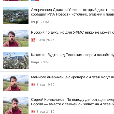
Американец Джастас Уолкер, который десять л
сообщил РИА Новости источник, близкий к пра
Вчера, 21:53
Русский по духу, но для УФМС никак не может 
Вчера, 20:47
Кажется, будто над Телецким озером плывёт п
Вчера, 20:34
Мемного американца-сыровара с Алтая могут в
Вчера, 19:50
Сергей Колясников: По поводу депортации аме
России — вместе с семьёй он живёт на Алтае б
Вчера, 21:10