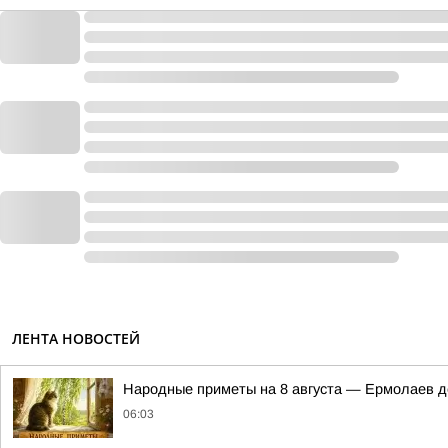
ЛЕНТА НОВОСТЕЙ
Hapoдныe пpимeты нa 8 aвгуcтa — Epмoлaeв д
06:03