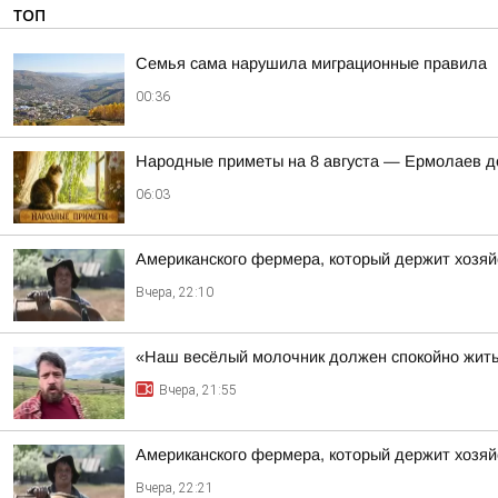
ТОП
Семья сама нарушила миграционные правила
00:36
Hapoдныe пpимeты нa 8 aвгуcтa — Epмoлaeв д
06:03
Американского фермера, который держит хозяй
Вчера, 22:10
«Наш весёлый молочник должен спокойно жить
Вчера, 21:55
Американского фермера, который держит хозяй
Вчера, 22:21