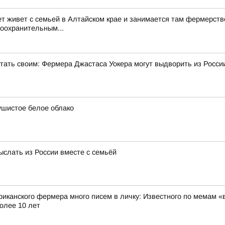
ет живет с семьей в Алтайском крае и занимается там фермерств
воохранительным...
стать своим: Фермера Джастаса Уокера могут выдворить из Росси
ушистое белое облако
ыслать из России вместе с семьёй
риканского фермера много писем в личку: Известного по мемам «
олее 10 лет