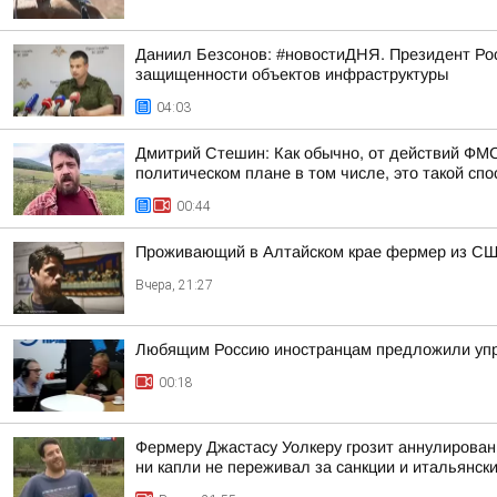
Даниил Безсонов: #новостиДНЯ. Президент Ро
защищенности объектов инфраструктуры
04:03
Дмитрий Стешин: Как обычно, от действий ФМС
политическом плане в том числе, это такой спос
00:44
Проживающий в Алтайском крае фермер из США
Вчера, 21:27
Любящим Россию иностранцам предложили упр
00:18
Фермеру Джастасу Уолкеру грозит аннулировани
ни капли не переживал за санкции и итальянский