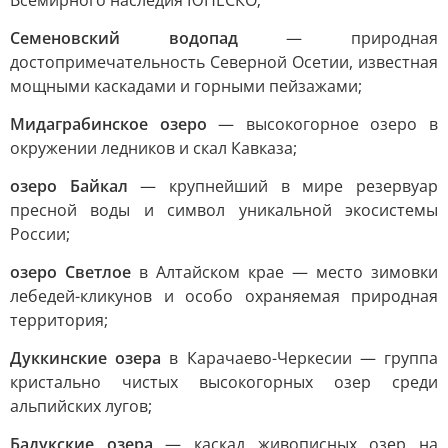
Всемирного наследия ЮНЕСКО;
Семеновский водопад
— природная
достопримечательность Северной Осетии, известная
мощными каскадами и горными пейзажами;
Мидаграбинское озеро
— высокогорное озеро в
окружении ледников и скал Кавказа;
озеро Байкал
— крупнейший в мире резервуар
пресной воды и символ уникальной экосистемы
России;
озеро Светлое
в Алтайском крае — место зимовки
лебедей-кликунов и особо охраняемая природная
территория;
Дуккинские озера
в Карачаево-Черкесии — группа
кристально чистых высокогорных озер среди
альпийских лугов;
Бадукские озера
— каскад живописных озер на