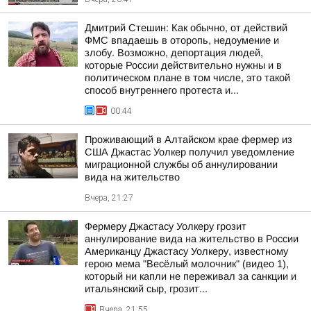
Дмитрий Стешин: Как обычно, от действий
ФМС впадаешь в оторопь, недоумение и
злобу. Возможно, депортация людей,
которые России действительно нужны и в
политическом плане в том числе, это такой
способ внутреннего протеста и...
00:44
Проживающий в Алтайском крае фермер из
США Джастас Уолкер получил уведомление
миграционной службы об аннулировании
вида на жительство
Вчера, 21:27
Фермеру Джастасу Уолкеру грозит
аннулирование вида на жительство в России
Американцу Джастасу Уолкеру, известному
герою мема "Весёлый молочник" (видео 1),
который ни капли не переживал за санкции и
итальянский сыр, грозит...
Вчера, 21:55