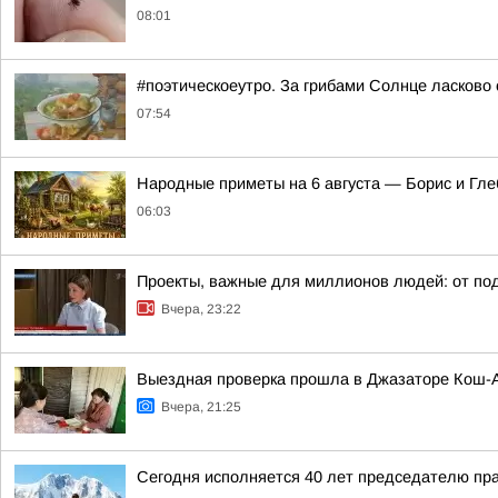
08:01
#поэтическоеутро. За грибами Солнце ласково 
07:54
Hapoдныe пpимeты нa 6 aвгуcтa — Бopиc и Глe
06:03
Проекты, важные для миллионов людей: от под
Вчера, 23:22
Выездная проверка прошла в Джазаторе Кош-А
Вчера, 21:25
Сегодня исполняется 40 лет председателю пр