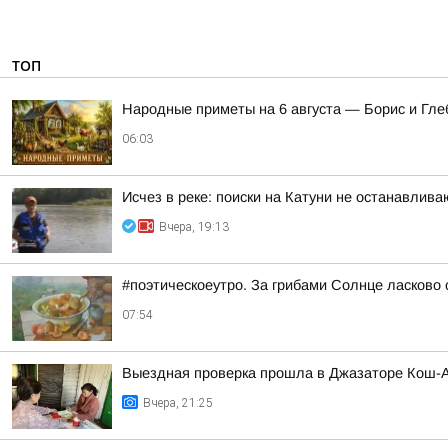
ТОП
Hapoдныe пpимeты нa 6 aвгуcтa — Бopиc и Глe
06:03
Исчез в реке: поиски на Катуни не останавлива
Вчера, 19:13
#поэтическоеутро. За грибами Солнце ласково 
07:54
Выездная проверка прошла в Джазаторе Кош-А
Вчера, 21:25