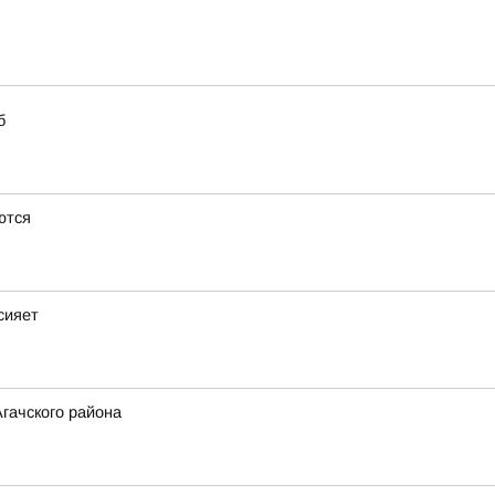
б
ются
сияет
гачского района