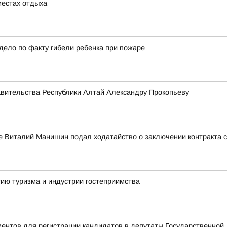
местах отдыха
дело по факту гибели ребенка при пожаре
авительства Республики Алтай Александру Прокопьеву
е Виталий Манишин подал ходатайство о заключении контракта 
ию туризма и индустрии гостеприимства
ентов для регистрации кандидатов в депутаты Государственной