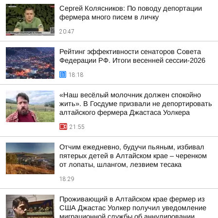
Сергей Колясников: По поводу депортации
фермера много писем в личку
20:47
Рейтинг эффективности сенаторов Совета
Федерации РФ. Итоги весенней сессии-2026
18:18
«Наш весёлый молочник должен спокойно
жить». В Госдуме призвали не депортировать
алтайского фермера Джастаса Уолкера
21:55
Отчим ежедневно, будучи пьяным, избивал
пятерых детей в Алтайском крае – черенком
от лопаты, шлангом, лезвием тесака
18:29
Проживающий в Алтайском крае фермер из
США Джастас Уолкер получил уведомление
миграционной службы об аннулировании