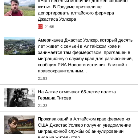
«Наш весёлый молочник должен спокойно
жить». В Госдуме призвали не
депортировать алтайского фермера
Джастаса Уолкера
21:55
Американец Джастас Уолкер, который десять
лет живет с семьей в Алтайском крае и
занимается там фермерством, приглашен в
миграционную службу края для разъяснений,
сообщил РИА Новости источник, близкий к
правоохранительным...
21:53
На Алтае отмечают 65-летие полета
Германа Титова
21:33
Проживающий в Алтайском крае фермер из
США Джастас Уолкер получил уведомление
миграционной службы об аннулировании
вида на жительство