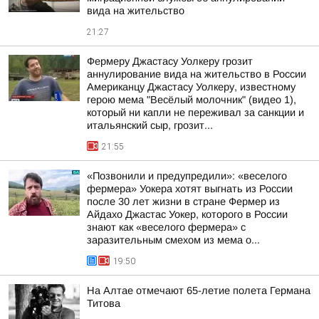
вида на жительство
21:27
Фермеру Джастасу Уолкеру грозит
аннулирование вида на жительство в России
Американцу Джастасу Уолкеру, известному
герою мема "Весёлый молочник" (видео 1),
который ни капли не переживал за санкции и
итальянский сыр, грозит...
21:55
«Позвонили и предупредили»: «веселого
фермера» Уокера хотят выгнать из России
после 30 лет жизни в стране Фермер из
Айдахо Джастас Уокер, которого в России
знают как «веселого фермера» с
заразительным смехом из мема о...
19:50
На Алтае отмечают 65-летие полета Германа
Титова